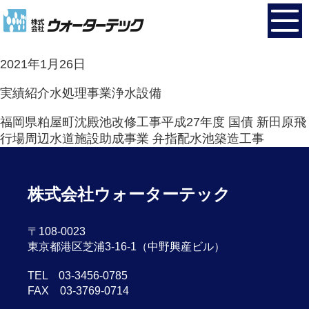
佐賀県唐津市久里第1浄水場 1号2号フロック形成池攪
拌装置改修工事
2021年1月26日
実績紹介
水処理事業
浄水設備
福岡県粕屋町沈殿池改修工事
平成27年度 国債 新田原飛
行場周辺水道施設助成事業 弁指配水池築造工事
株式会社ウォーターテック
〒108-0023
東京都港区芝浦3-16-1（中野興産ビル）
TEL 03-3456-0785
FAX 03-3769-0714